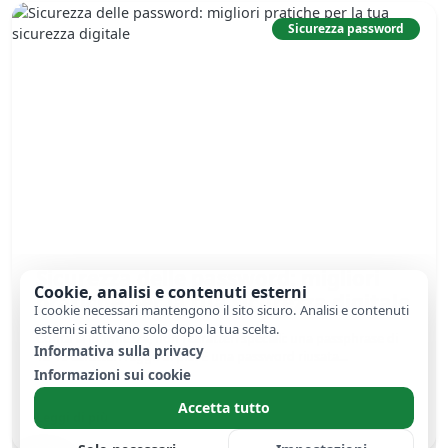
Sicurezza password
Sicurezza delle password: migliori
Cookie, analisi e contenuti esterni
pratiche per la tua sicurezza digitale
I cookie necessari mantengono il sito sicuro. Analisi e contenuti
esterni si attivano solo dopo la tua scelta.
Conta la lunghezza, non i caratteri speciali: una passphrase di
Informativa sulla privacy
12-16 caratteri regge di più. E una password riusata...
Informazioni sui cookie
Accetta tutto
Leggi di più