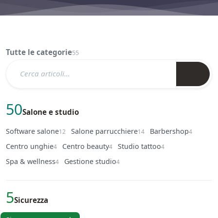
Tutte le categorie
55
50
Salone e studio
Software salone
Salone parrucchiere
Barbershop
12
14
4
Centro unghie
Centro beauty
Studio tattoo
4
4
4
Spa & wellness
Gestione studio
4
4
5
Sicurezza