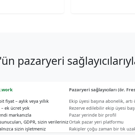
n pazaryeri sağlayıcılarıyl
r.work
Pazaryeri sağlayıcıları (ör. Fre
it fiyat – aylık veya yıllık
Ekip üyesi başına abonelik, artı 
z – ek ücret yok
Rezerve edilebilir ekip üyesi baş
endi markanızla
Pazar yerinde bir profil
unucuları, GDPR, sizin verileriniz
Ortak pazar yeri platformu
alnızca sizin işletmeniz
Rakipler çoğu zaman bir tık uza