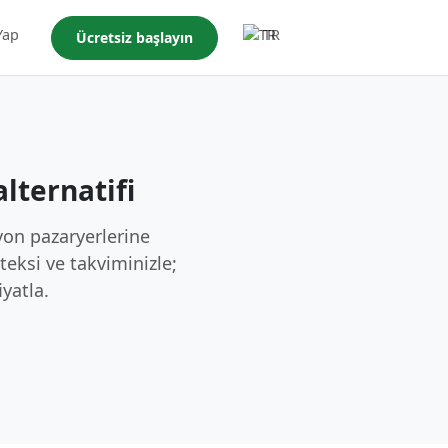
Yap
TR
Ücretsiz başlayın
lternatifi
yon pazaryerlerine
teksi ve takviminizle;
iyatla.