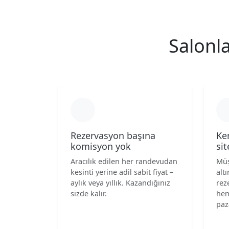
Salonl
Rezervasyon başına
Ke
komisyon yok
sit
Aracılık edilen her randevudan
Müş
kesinti yerine adil sabit fiyat –
alt
aylık veya yıllık. Kazandığınız
rez
sizde kalır.
hem
paz