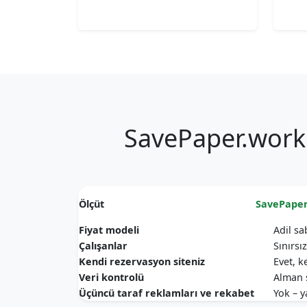
SavePaper.work'ü
Ölçüt
SavePape
Fiyat modeli
Adil sab
Çalışanlar
Sınırsı
Kendi rezervasyon siteniz
Evet, k
Veri kontrolü
Alman s
Üçüncü taraf reklamları ve rekabet
Yok – y