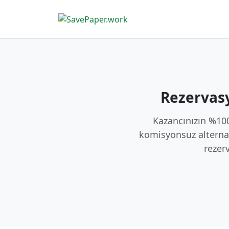
Rezervasy
Kazancınızın %100
komisyonsuz alternati
rezerv