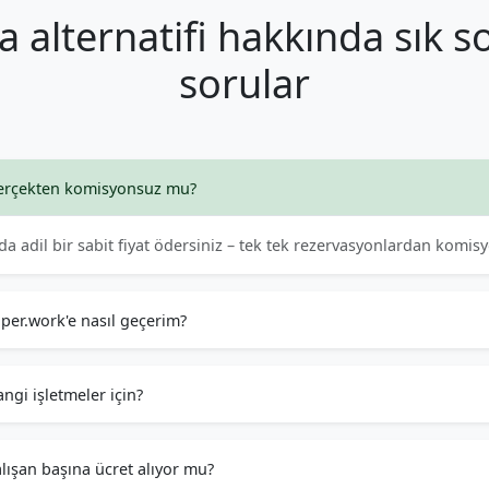
a alternatifi hakkında sık s
sorular
erçekten komisyonsuz mu?
lda adil bir sabit fiyat ödersiniz – tek tek rezervasyonlardan komis
per.work'e nasıl geçerim?
ngi işletmeler için?
lışan başına ücret alıyor mu?