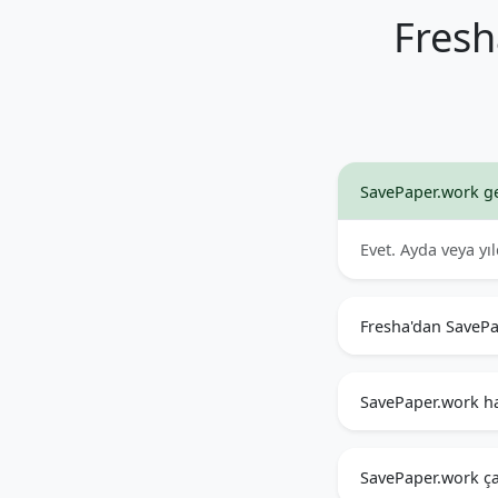
Fresh
SavePaper.work g
Evet. Ayda veya yı
Fresha'dan SavePa
SavePaper.work ha
SavePaper.work ça