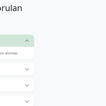
orulan
yon alınmaz.