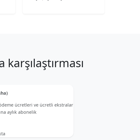
a karşılaştırması
sha)
ödeme ücretleri ve ücretli ekstralar
ına aylık abonelik
kta