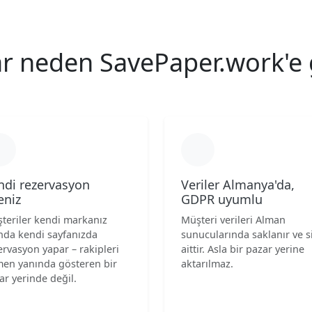
ar neden SavePaper.work'e 
ndi rezervasyon
Veriler Almanya'da,
eniz
GDPR uyumlu
teriler kendi markanız
Müşteri verileri Alman
ında kendi sayfanızda
sunucularında saklanır ve s
ervasyon yapar – rakipleri
aittir. Asla bir pazar yerine
en yanında gösteren bir
aktarılmaz.
ar yerinde değil.