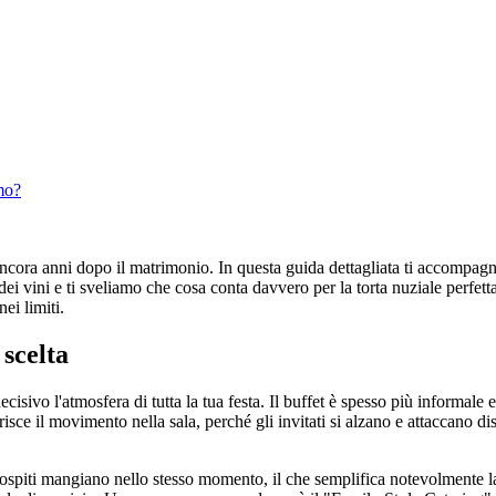
mo?
ancora anni dopo il matrimonio. In questa guida dettagliata ti accompagn
dei vini e ti sveliamo che cosa conta davvero per la torta nuziale perfett
ei limiti.
 scelta
cisivo l'atmosfera di tutta la tua festa. Il buffet è spesso più informale
risce il movimento nella sala, perché gli invitati si alzano e attaccano d
i gli ospiti mangiano nello stesso momento, il che semplifica notevolment