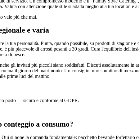
nale di servizio. Un compromesso moderno è il "Family Style Catering", i
a. Valuta con attenzione quale stile si adatta meglio alla tua location e ai 
to vale più che mai.
egionale e varia
e la tua personalità. Punta, quando possibile, su prodotti di stagione e
, è più piacevole di arrosti pesanti a 30 gradi. Cura l'equilibrio dell'i
ne o di pesce.
gli invitati più piccoli siano soddisfatti. Discuti assolutamente in antic
in cucina il giorno del matrimonio. Un consiglio: uno spuntino di mezzan
 alle prime luci del mattino.
unico posto — sicuro e conforme al GDPR.
t o conteggio a consumo?
. Qui si pone la domanda fondamentale: pacchetto bevande forfettario o 