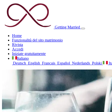
Getting
Married
Home
Funzionalità del sito matrimonio
Rivista
Accedi
Iniziate gratuitamente
Italiano
Deutsch
English
Français
Español
Nederlands
Polski
It