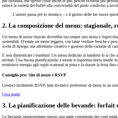
più raffinata, ma spesso costa anche di più, perché richiede più perso
unisce la varietà del buffet alla convivialità del pasto condiviso a tavol
L'amore passa per lo stomaco – e il giorno delle tue nozze ques
2. La composizione del menu: stagionale, r
Un menu di nozze riuscito dovrebbe raccontare una storia e rispecchiar
sostenibili. D'estate un menu leggero, con tante verdure fresche e pesce
scelta di ripiego, ma altrettanto creativo e gustoso della variante di car
E non dimenticare i bambini! Un menu dedicato ai bambini fa sì che anche 
invitati. Una buona pianificazione a monte ti risparmia stress inutile 
restituisce energia agli ospiti scatenati in pista e fa durare la festa fino
Consiglio pro: Sito di nozze e RSVP
Gestisci facilmente RSVP, lista invitati e preferenze di menu in un 
Crea gratis
3. La pianificazione delle bevande: forfai
Le bevande rappresentano spesso una parte consistente dei costi totali