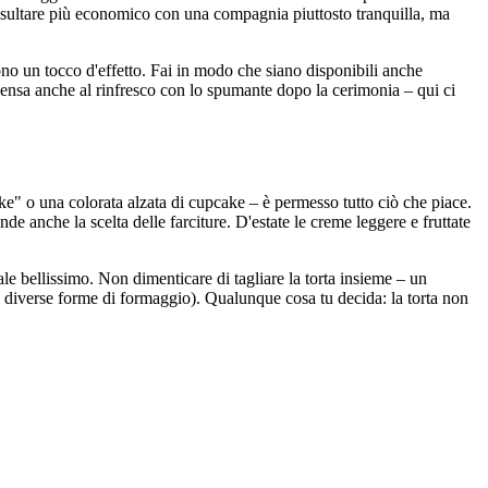
 risultare più economico con una compagnia piuttosto tranquilla, ma
sono un tocco d'effetto. Fai in modo che siano disponibili anche
 Pensa anche al rinfresco con lo spumante dopo la cerimonia – qui ci
cake" o una colorata alzata di cupcake – è permesso tutto ciò che piace.
e anche la scelta delle farciture. D'estate le creme leggere e fruttate
ale bellissimo. Non dimenticare di tagliare la torta insieme – un
a diverse forme di formaggio). Qualunque cosa tu decida: la torta non