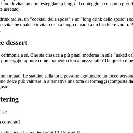
se i tuoi invitati amano festeggiare a lungo. Il conteggio a consumo può
e assetato.
e drink (ad es. un "cocktail della sposa" e un "long drink dello sposo") 
o evita che qualche invitato resti a lungo davanti a un bicchiere vuoto.
.
ce dessert
una cerimonia a sé. Che sia classica a più piani, moderna in stile "naked 
fè del pomeriggio oppure come momento clou a mezzanotte? Da questo dipend
e non trattati. Le statuine sulla torta possono aggiungere un tocco person
eno dolce può valutare in alternativa una torta di formaggi (composta d
gusto.
atering
ist:
ha convinto?
e indicativo: 1 cameriere ogni 10-15 ospiti)?