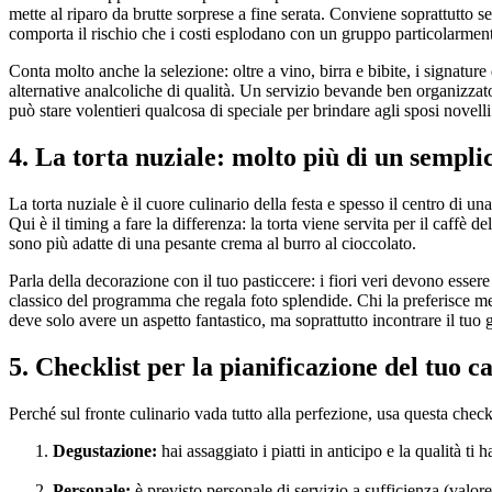
mette al riparo da brutte sorprese a fine serata. Conviene soprattutto 
comporta il rischio che i costi esplodano con un gruppo particolarment
Conta molto anche la selezione: oltre a vino, birra e bibite, i signatur
alternative analcoliche di qualità. Un servizio bevande ben organizzat
può stare volentieri qualcosa di speciale per brindare agli sposi novelli
4. La torta nuziale: molto più di un sempli
La torta nuziale è il cuore culinario della festa e spesso il centro di 
Qui è il timing a fare la differenza: la torta viene servita per il caf
sono più adatte di una pesante crema al burro al cioccolato.
Parla della decorazione con il tuo pasticcere: i fiori veri devono esser
classico del programma che regala foto splendide. Chi la preferisce m
deve solo avere un aspetto fantastico, ma soprattutto incontrare il tuo 
5. Checklist per la pianificazione del tuo c
Perché sul fronte culinario vada tutto alla perfezione, usa questa checkl
Degustazione:
hai assaggiato i piatti in anticipo e la qualità ti 
Personale:
è previsto personale di servizio a sufficienza (valor