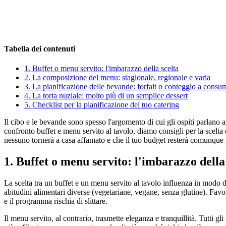
Tabella dei contenuti
1.
Buffet o menu servito: l'imbarazzo della scelta
2.
La composizione del menu: stagionale, regionale e varia
3.
La pianificazione delle bevande: forfait o conteggio a consu
4.
La torta nuziale: molto più di un semplice dessert
5.
Checklist per la pianificazione del tuo catering
Il cibo e le bevande sono spesso l'argomento di cui gli ospiti parlano 
confronto buffet e menu servito al tavolo, diamo consigli per la scelta 
nessuno tornerà a casa affamato e che il tuo budget resterà comunque n
1. Buffet o menu servito: l'imbarazzo della
La scelta tra un buffet e un menu servito al tavolo influenza in modo de
abitudini alimentari diverse (vegetariane, vegane, senza glutine). Favo
e il programma rischia di slittare.
Il menu servito, al contrario, trasmette eleganza e tranquillità. Tutt