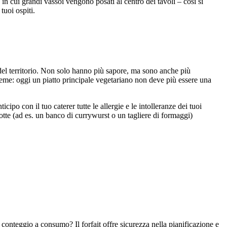
n cui grandi vassoi vengono posati al centro dei tavoli – così si
tuoi ospiti.
 del territorio. Non solo hanno più sapore, ma sono anche più
nsieme: oggi un piatto principale vegetariano non deve più essere una
ipo con il tuo caterer tutte le allergie e le intolleranze dei tuoi
otte (ad es. un banco di currywurst o un tagliere di formaggi)
conteggio a consumo? Il forfait offre sicurezza nella pianificazione e