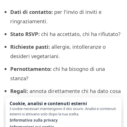
Dati di contatto:
per l'invio di inviti e
ringraziamenti.
Stato RSVP:
chi ha accettato, chi ha rifiutato?
Richieste pasti:
allergie, intolleranze o
desideri vegetariani.
Pernottamento:
chi ha bisogno di una
stanza?
Regali:
annota direttamente chi ha dato cosa
– questo facilita enormemente i
Cookie, analisi e contenuti esterni
I cookie necessari mantengono il sito sicuro. Analisi e contenuti
ringraziamenti successivi.
esterni si attivano solo dopo la tua scelta.
Informativa sulla privacy
Informazioni sui cookie