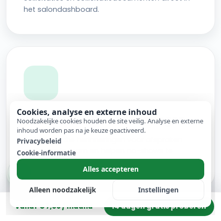
het salondashboard.
Cookies, analyse en externe inhoud
Automatische herinneringen
Noodzakelijke cookies houden de site veilig. Analyse en externe
inhoud worden pas na je keuze geactiveerd.
Automatische herinneringen voor afspraken
Privacybeleid
ontlasten je team en helpen no-shows te
Cookie-informatie
verminderen.
Alles accepteren
Alleen noodzakelijk
Instellingen
14 dagen gratis proberen
vanaf € 7,00 / maand