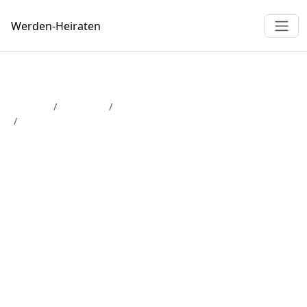
Werden-
Heiraten
Magazin
Hochzeit
Hochzeitsplanung
Der perfekte Tag: So erstellen Sie Euren Hochzeits-
Ablaufplan
Der perfekte Tag: So
erstellen Sie Euren
Hochzeits-Ablaufplan
5 Min. Lesezeit