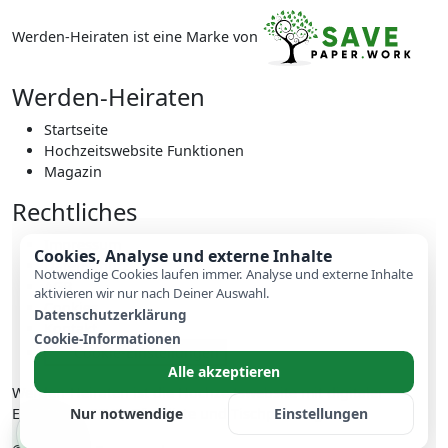
Werden-Heiraten ist eine Marke von
Werden-Heiraten
Startseite
Hochzeitswebsite Funktionen
Magazin
Rechtliches
Impressum
Cookies, Analyse und externe Inhalte
Datenschutz
Notwendige Cookies laufen immer. Analyse und externe Inhalte
AGB
aktivieren wir nur nach Deiner Auswahl.
Cookies
Datenschutzerklärung
Kontakt
Cookie-Informationen
Cookie-Einstellungen
Alle akzeptieren
Werden-Heiraten ist die Hochzeitswebsite mit digitaler
Einladung, RSVP, Gästeliste und Tischplanung.
Nur notwendige
Einstellungen