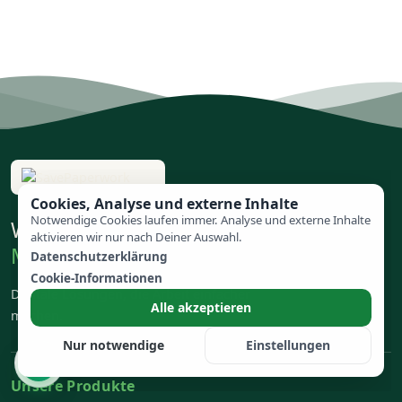
Cookies, Analyse und externe Inhalte
Notwendige Cookies laufen immer. Analyse und externe Inhalte
Weniger Papier.
aktivieren wir nur nach Deiner Auswahl.
Mehr Zeit für das Wesentliche.
Datenschutzerklärung
Cookie-Informationen
Digitale Lösungen, die Arbeit einfacher
Alle akzeptieren
machen.
Nur notwendige
Einstellungen
Unsere Produkte