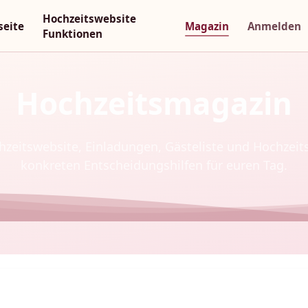
Hochzeitswebsite
seite
Magazin
Anmelden
Funktionen
Hochzeitsmagazin
chzeitswebsite, Einladungen, Gästeliste und Hochzeit
konkreten Entscheidungshilfen für euren Tag.