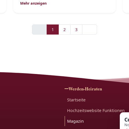
Mehr anzeigen
1
2
3
Werden-Heiraten
Startseite
Hochzeitswebsite Funktionen
C
Magazin
No