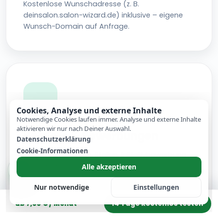
Kostenlose Wunschadresse (z. B.
deinsalon.salon-wizard.de) inklusive – eigene
Wunsch-Domain auf Anfrage.
Cookies, Analyse und externe Inhalte
Notwendige Cookies laufen immer. Analyse und externe Inhalte
aktivieren wir nur nach Deiner Auswahl.
Karriere & Bewerbungen
Datenschutzerklärung
Cookie-Informationen
Eigene Karriereseite, Stellen, Initiativbewerbung
und Bewerbungsunterlagen direkt im Salon-
Alle akzeptieren
Dashboard verwalten.
Nur notwendige
Einstellungen
14 Tage kostenlos testen
ab 7,00 € / Monat