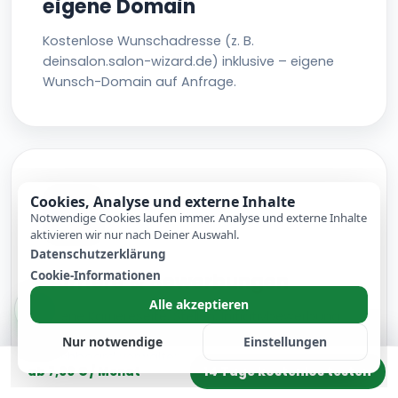
eigene Domain
Kostenlose Wunschadresse (z. B.
deinsalon.salon-wizard.de) inklusive – eigene
Wunsch-Domain auf Anfrage.
Cookies, Analyse und externe Inhalte
Notwendige Cookies laufen immer. Analyse und externe Inhalte
aktivieren wir nur nach Deiner Auswahl.
Datenschutzerklärung
Cookie-Informationen
Karriere & Bewerbungen
Alle akzeptieren
Eigene Karriereseite, Stellen, Initiativbewerbung
und Bewerbungsunterlagen direkt im Salon-
Nur notwendige
Einstellungen
Dashboard verwalten.
14 Tage kostenlos testen
ab 7,00 € / Monat