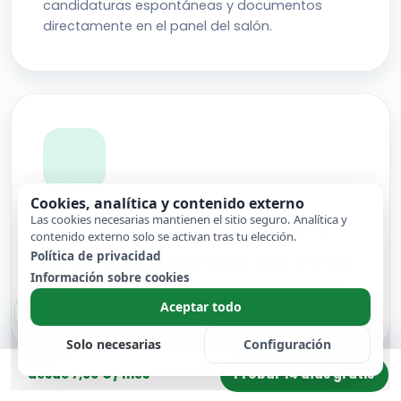
candidaturas espontáneas y documentos
directamente en el panel del salón.
Cookies, analítica y contenido externo
Las cookies necesarias mantienen el sitio seguro. Analítica y
Recordatorios automáticos
contenido externo solo se activan tras tu elección.
Política de privacidad
Los recordatorios automáticos antes de la cita
Información sobre cookies
descargan a tu equipo y ayudan a reducir las
ausencias.
Aceptar todo
Solo necesarias
Configuración
Probar 14 días gratis
desde 7,00 € / mes