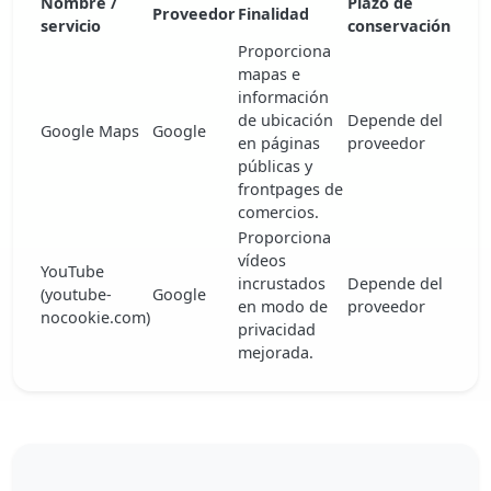
Nombre /
Plazo de
Proveedor
Finalidad
servicio
conservación
Proporciona
mapas e
información
de ubicación
Depende del
Google Maps
Google
en páginas
proveedor
públicas y
frontpages de
comercios.
Proporciona
vídeos
YouTube
incrustados
Depende del
(youtube-
Google
en modo de
proveedor
nocookie.com)
privacidad
mejorada.