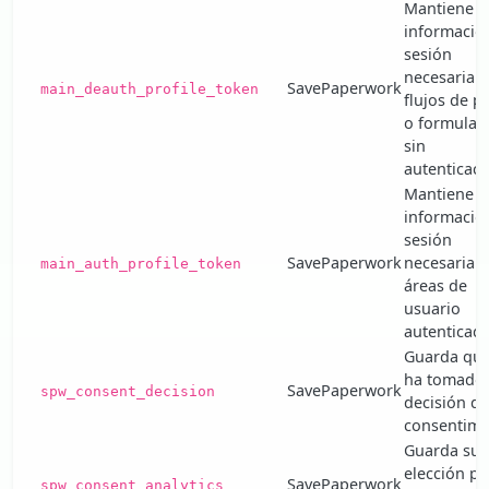
Mantiene l
informació
sesión
necesaria 
SavePaperwork
main_deauth_profile_token
flujos de po
o formular
sin
autenticaci
Mantiene l
informació
sesión
SavePaperwork
necesaria 
main_auth_profile_token
áreas de
usuario
autenticada
Guarda que
ha tomado
SavePaperwork
spw_consent_decision
decisión de
consentimi
Guarda su
elección pa
SavePaperwork
spw_consent_analytics