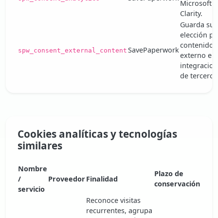
Microsoft
Clarity.
Guarda su
elección pa
contenido
SavePaperwork
spw_consent_external_content
externo e
integracio
de terceros
Cookies analíticas y tecnologías
similares
Nombre
Plazo de
/
Proveedor
Finalidad
conservación
servicio
Reconoce visitas
recurrentes, agrupa