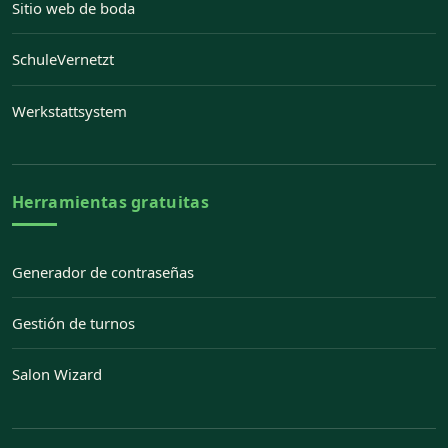
Sitio web de boda
— Abre Sitio web de boda en una pestaña nueva
SchuleVernetzt
— Abre SchuleVernetzt en una pestaña nueva
Werkstattsystem
— Abre Werkstattsystem en una pestaña nueva
Herramientas gratuitas
Generador de contraseñas
Gestión de turnos
Salon Wizard