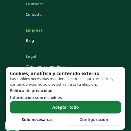
Contacto
Contactar
Empresa
Blog
Legal
Términos y condiciones
Cookies, analítica y contenido externo
Política de privacidad
Cookies
Las cookies necesarias mantienen el sitio seguro. Analítica y
contenido externo solo se activan tras tu elección.
Aviso legal
Política de privacidad
Información sobre cookies
Configuración de cookies
Aceptar todo
© 2026 SavePaperwork
Solo necesarias
Configuración