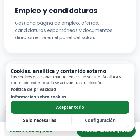
Empleo y candidaturas
Gestiona página de empleo, ofertas,
candidaturas espontáneas y documentos
directamente en el panel del salón.
Cookies, analítica y contenido externo
Las cookies necesarias mantienen el sitio seguro. Analítica y
contenido externo solo se activan tras tu elección.
Política de privacidad
Información sobre cookies
Recordatorios automáticos
Aceptar todo
Los recordatorios automáticos antes de la cita
Solo necesarias
Configuración
descargan a tu equipo y ayudan a reducir las
Probar 14 días gratis
desde 7,00 € / mes
ausencias.