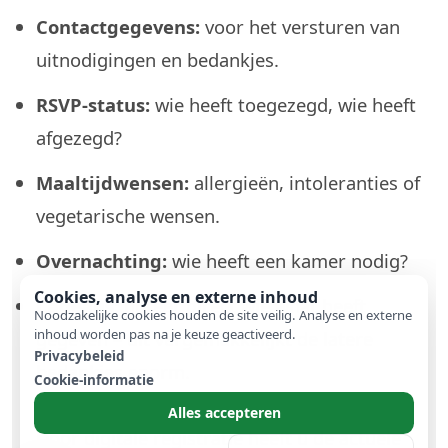
Contactgegevens:
voor het versturen van
uitnodigingen en bedankjes.
RSVP-status:
wie heeft toegezegd, wie heeft
afgezegd?
Maaltijdwensen:
allergieën, intoleranties of
vegetarische wensen.
Overnachting:
wie heeft een kamer nodig?
Cookies, analyse en externe inhoud
Cadeaus:
noteer direct wie what heeft
Noodzakelijke cookies houden de site veilig. Analyse en externe
inhoud worden pas na je keuze geactiveerd.
gegeven – dit vergemakkelijkt de latere
Privacybeleid
bedankjes enorm.
Cookie-informatie
Alles accepteren
Door digitale registratie heeft u de actuele