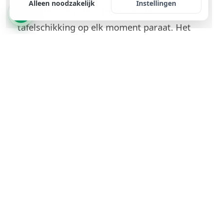
Alleen noodzakelijk
Instellingen
aantallen voor de catering en de
tafelschikking op elk moment paraat. Het
bespaart tijd, vermindert fouten en ontziet de
zenuwen.
De gastenlijst is een levend document dat
gedurende de maanden van planning zal
veranderen. Accepteer dat u het niet
iedereen naar de zin kunt maken en
concentreer u op de mensen om u heen die
echt iets voor u betekenen. Als u de lijst
met verstand en hart samenstelt, zal uw