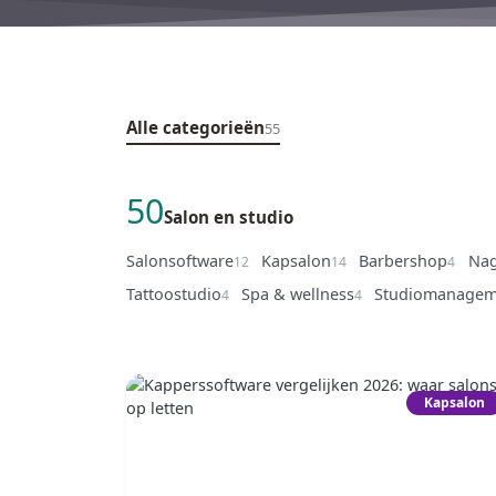
Alle categorieën
55
50
Salon en studio
Salonsoftware
Kapsalon
Barbershop
Nag
12
14
4
Tattoostudio
Spa & wellness
Studiomanagem
4
4
Kapsalon