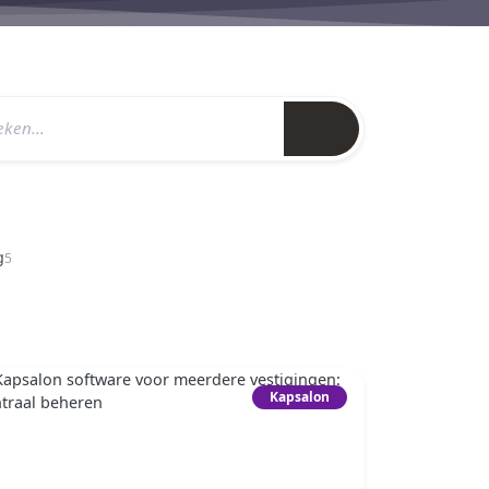
g
5
Kapsalon