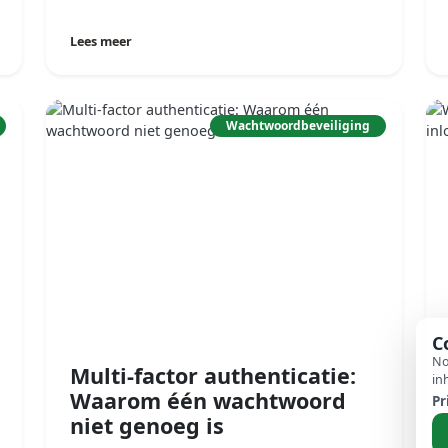
Lees meer
Wachtwoordbeveiliging
C
No
Multi-factor authenticatie:
in
Waarom één wachtwoord
Pr
niet genoeg is