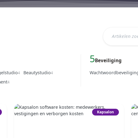
5
Beveiliging
elstudio
Beautystudio
Wachtwoordbeveiligin
4
4
ent
4
Kapsalon