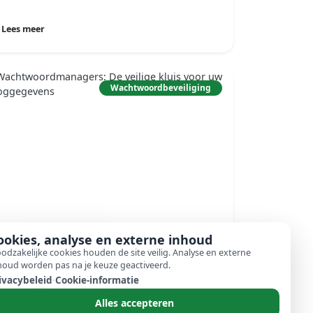
Lees meer
Wachtwoordbeveiliging
ookies, analyse en externe inhoud
odzakelijke cookies houden de site veilig. Analyse en externe
Wachtwoordmanagers: De
houd worden pas na je keuze geactiveerd.
veilige kluis voor uw
ivacybeleid
·
Cookie-informatie
inloggegevens
Alles accepteren