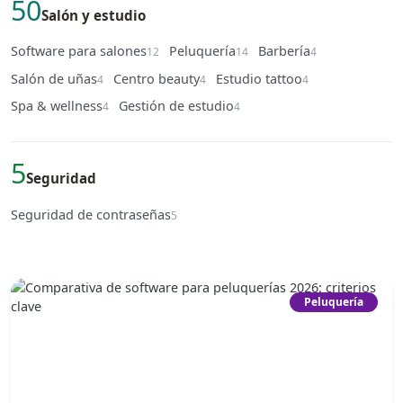
50
Salón y estudio
Software para salones
Peluquería
Barbería
12
14
4
Salón de uñas
Centro beauty
Estudio tattoo
4
4
4
Spa & wellness
Gestión de estudio
4
4
5
Seguridad
Seguridad de contraseñas
5
Peluquería