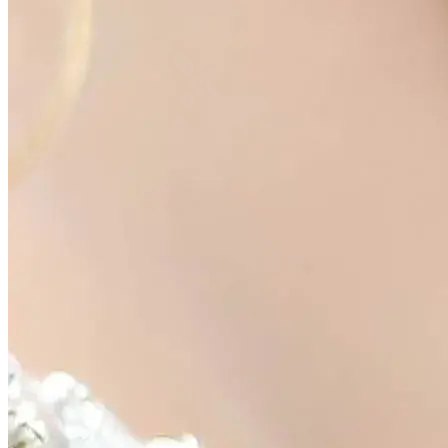
Analisi
Ci aiuta a comprendere meglio utilizzo, usabilità e
problemi tecnici con Microsoft Clarity.
Servizio: Microsoft Clarity
Contenuti esterni
Attiva Google Maps e integrazioni YouTube.
Solo necessari
Consenti tutto
Salva selezione
Getting
Married
La vostra storia. I vostri ospiti. Il vostro giorno.