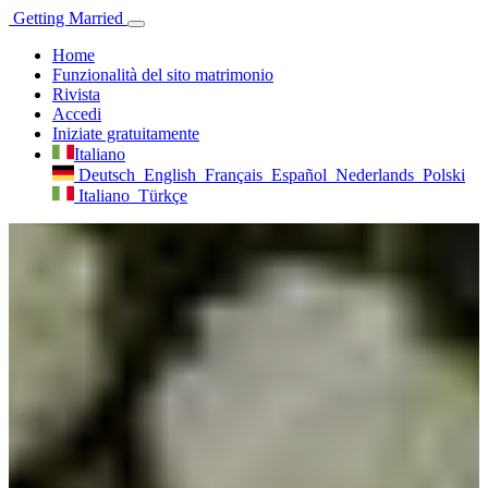
Getting
Married
Home
Funzionalità del sito matrimonio
Rivista
Accedi
Iniziate gratuitamente
Italiano
Deutsch
English
Français
Español
Nederlands
Polski
Italiano
Türkçe