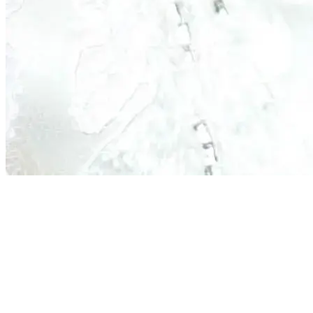
Trascina o incolla un'immagine
Oppure scegli un file dal tuo
dispositivo.
Cattura screenshot
Rimuovi
Gli screenshot sono facoltativi. Puoi catturare la pagina corrente se il
browser lo supporta.
Invia feedback