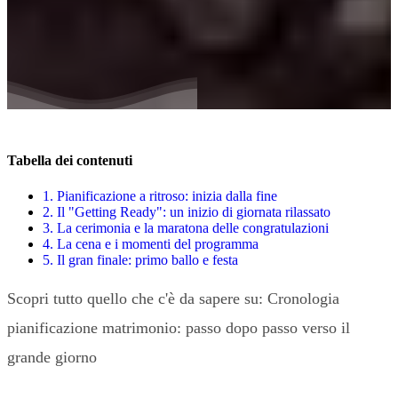
Tabella dei contenuti
1.
Pianificazione a ritroso: inizia dalla fine
2.
Il "Getting Ready": un inizio di giornata rilassato
3.
La cerimonia e la maratona delle congratulazioni
4.
La cena e i momenti del programma
5.
Il gran finale: primo ballo e festa
Scopri tutto quello che c'è da sapere su: Cronologia
pianificazione matrimonio: passo dopo passo verso il
grande giorno