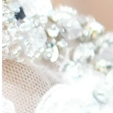
Getting Married è un marchio di
Getting Married
Home
Funzionalità del sito matrimonio
Rivista
Note legali
Note Legali
Informativa sulla privacy
Condizioni Generali
Cookie
Contatto
Impostazioni cookie
Getting Married è il sito per il matrimonio con partecipazione
digitale, RSVP, lista invitati e disposizione dei tavoli.
© 2026 SavePaperwork