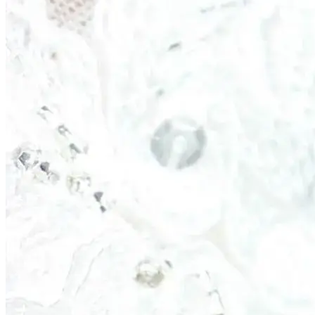
Feedback
Invia feedback
Come possiamo aiutarti?
Indietro
Segnala un problema
Qualcosa non funziona come previsto
Richiedi una nuova funzionalità
Ho un'idea per una nuova funzionalità
Suggerisci un miglioramento
Qualcosa potrebbe essere più chiaro o più
veloce
Fai una domanda
Ho bisogno di aiuto o di una spiegazione
Descrivi il tuo feedback
Area (opzionale)
Email (opzionale)
Pagina