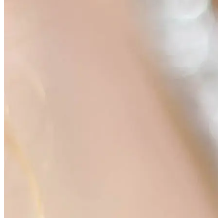
Cookie, analisi e contenuti esterni
I cookie necessari mantengono il sito sicuro. Analisi e contenuti
esterni si attivano solo dopo la tua scelta.
·
Informativa sulla privacy
Informazioni sui cookie
Accetta tutto
Solo necessari
Impostazioni
Impostazioni cookie
Puoi decidere se possiamo attivare funzioni analitiche opzionali e
contenuti esterni. Puoi revocare o modificare la tua scelta in qualsiasi
momento tramite il link Impostazioni cookie.
Tecnologie necessarie
Necessarie per sessioni, sicurezza, accesso e funzioni di base del
sito.
Sempre attive