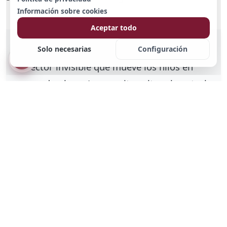
Información sobre cookies
Aceptar todo
Un cronograma perfecto es como un
Solo necesarias
Configuración
director invisible que mueve los hilos en
segundo plano. Le permite soltar el control
y concentrarse por completo en sus
emociones y en sus invitados. Documente
cada versión de su plan en su archivo de
SavePaper para poder consultarlo en
cualquier momento. Al final no cuenta si
todo salió al minuto exacto, sino que haya
vivido un día lleno de alegría y sin agobios
de tiempo. ¡Le deseamos una planificación