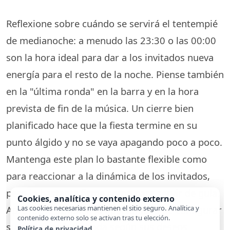
Reflexione sobre cuándo se servirá el tentempié
de medianoche: a menudo las 23:30 o las 00:00
son la hora ideal para dar a los invitados nueva
energía para el resto de la noche. Piense también
en la "última ronda" en la barra y en la hora
prevista de fin de la música. Un cierre bien
planificado hace que la fiesta termine en su
punto álgido y no se vaya apagando poco a poco.
Mantenga este plan lo bastante flexible como
para reaccionar a la dinámica de los invitados,
pero lo bastante firme como para servir de guía.
Cookies, analítica y contenido externo
Las cookies necesarias mantienen el sitio seguro. Analítica y
Aproveche también la oportunidad de configurar
contenido externo solo se activan tras tu elección.
su
página web de boda
según sus deseos.
Política de privacidad