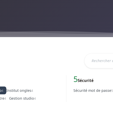
5
Sécurité
p
Institut ongles
Sécurité mot de passe
4
4
tre
Gestion studio
4
4