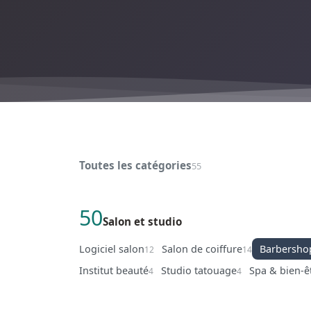
Toutes les catégories
55
50
Salon et studio
Logiciel salon
Salon de coiffure
Barbersho
12
14
Institut beauté
Studio tatouage
Spa & bien-ê
4
4