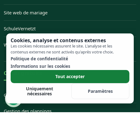
Site web de mariage
— Ouvre Site web de mariage dans un nouvel onglet
SchuleVernetzt
— Ouvre SchuleVernetzt dans un nouvel onglet
Cookies, analyse et contenus externes
Werkstattsystem
Les cookies nécessaires assurent le site. L'analyse et les
— Ouvre Werkstattsystem dans un nouvel onglet
contenus externes ne sont activés qu'après votre choix.
Politique de confidentialité
Informations sur les cookies
Outils gratuits
Tout accepter
Uniquement
Paramètres
nécessaires
Générateur de mots de passe
Gestion des plannings
Salon Wizard