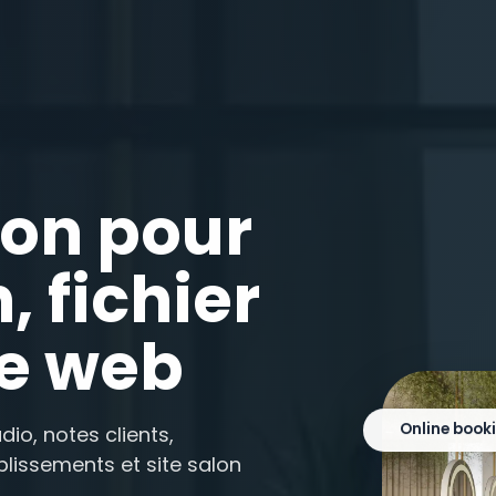
lon pour
, fichier
te web
Online book
io, notes clients,
ablissements et site salon