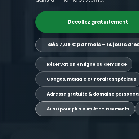
Décollez gratuitement
dès 7,00 € par mois – 14 jours d’e
Réservation en ligne ou demande
Congés, maladie et horaires spéciaux
Adresse gratuite & domaine personnal
Aussi pour plusieurs établissements