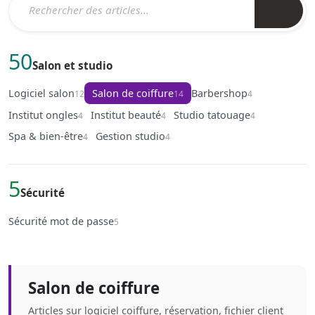
50
Salon et studio
Logiciel salon
Salon de coiffure
Barbershop
12
14
4
Institut ongles
Institut beauté
Studio tatouage
4
4
4
Spa & bien-être
Gestion studio
4
4
5
Sécurité
Sécurité mot de passe
5
Salon de coiffure
Articles sur logiciel coiffure, réservation, fichier client