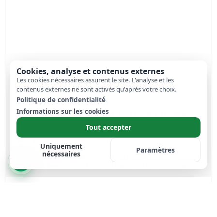
Cookies, analyse et contenus externes
Les cookies nécessaires assurent le site. L'analyse et les
contenus externes ne sont activés qu'après votre choix.
Politique de confidentialité
Informations sur les cookies
La propreté comme carte de visite :
Les normes d'hygiène dans le salon
Tout accepter
de coiffure moderne
Uniquement
Paramètres
nécessaires
Désinfection après chaque cliente, sol dégagé aussitôt,
peignoirs lavables plutôt que film plastique : le protocole v...
Lire la suite