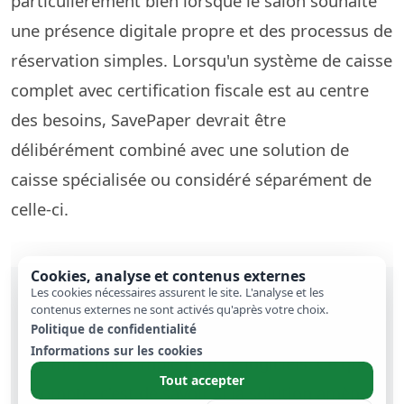
particulièrement bien lorsque le salon souhaite
une présence digitale propre et des processus de
réservation simples. Lorsqu'un système de caisse
complet avec certification fiscale est au centre
des besoins, SavePaper devrait être
délibérément combiné avec une solution de
caisse spécialisée ou considéré séparément de
celle-ci.
Cookies, analyse et contenus externes
Les cookies nécessaires assurent le site. L'analyse et les
Un logiciel de coiffure pour plusieurs
contenus externes ne sont activés qu'après votre choix.
Politique de confidentialité
établissements ne devrait pas être compris
Informations sur les cookies
comme une simple liste de logiciels. Ce qui
Tout accepter
compte, c'est de savoir si la solution amène