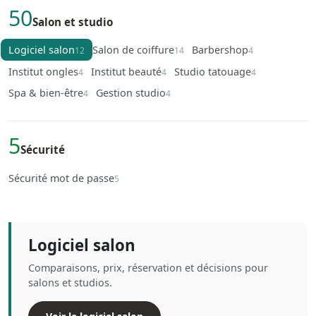
50
Salon et studio
Logiciel salon
Salon de coiffure
Barbershop
12
14
4
Institut ongles
Institut beauté
Studio tatouage
4
4
4
Spa & bien-être
Gestion studio
4
4
5
Sécurité
Sécurité mot de passe
5
Logiciel salon
Comparaisons, prix, réservation et décisions pour
salons et studios.