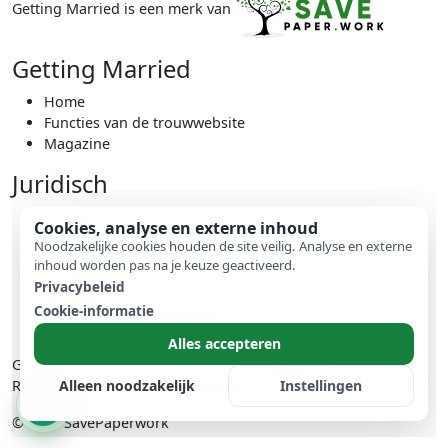
Getting Married is een merk van
Getting Married
Home
Functies van de trouwwebsite
Magazine
Juridisch
Colofon
Cookies, analyse en externe inhoud
Privacybeleid
Noodzakelijke cookies houden de site veilig. Analyse en externe
Algemene voorwaarden
inhoud worden pas na je keuze geactiveerd.
Cookies
Privacybeleid
Contact
Cookie-informatie
Cookie-instellingen
Alles accepteren
Getting Married is de trouwwebsite met digitale uitnodiging,
Alleen noodzakelijk
Instellingen
RSVP, gastenlijst en tafelschikking.
© 2026 SavePaperwork