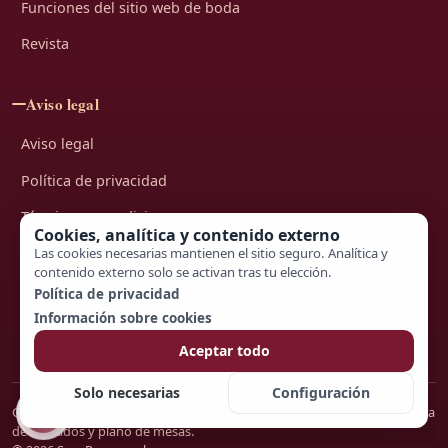
Funciones del sitio web de boda
Revista
Aviso legal
Aviso legal
Política de privacidad
Términos y condiciones
Cookies, analítica y contenido externo
Las cookies necesarias mantienen el sitio seguro. Analítica y
Cookies
contenido externo solo se activan tras tu elección.
Contacto
Política de privacidad
Información sobre cookies
Configuración de cookies
Aceptar todo
Solo necesarias
Configuración
Getting Married es el sitio web de boda con invitación digital, RSVP, lista
de invitados y plano de mesas.