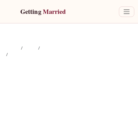
Getting 
Married
Revista
Boda
Organización de boda
El lugar perfecto: cómo encontrar el sitio de tus sueños
El lugar perfecto: cómo
encontrar el sitio de tus
sueños
5 min de lectura