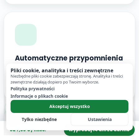
Automatyczne przypomnienia
Pliki cookie, analityka i treści zewnętrzne
Automatyczne przypomnienia przed wizytą
Niezbędne pliki cookie zabezpieczają stronę. Analityka i treści
odciążają zespół i pomagają ograniczyć liczbę
zewnętrzne działają dopiero po Twoim wyborze.
nieobecności.
Polityka prywatności
Informacje o plikach cookie
Akceptuj wszystko
Tylko niezbędne
Ustawienia
Wypróbuj 14 dni za darmo
od 7,00 € / mies.