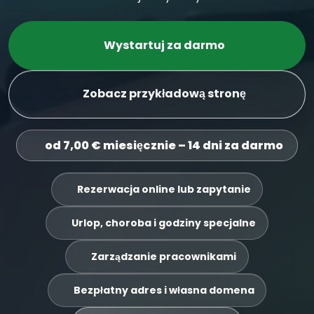
Wystartuj za darmo
Zobacz przykładową stronę
od 7,00 € miesięcznie – 14 dni za darmo
Rezerwacja online lub zapytanie
Urlop, choroba i godziny specjalne
Zarządzanie pracownikami
Bezpłatny adres i własna domena