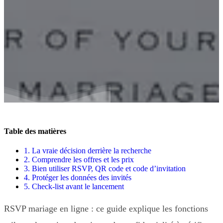
Table des matières
1.
La vraie décision derrière la recherche
2.
Comprendre les offres et les prix
3.
Bien utiliser RSVP, QR code et code d’invitation
4.
Protéger les données des invités
5.
Check-list avant le lancement
RSVP mariage en ligne : ce guide explique les fonctions