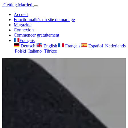
Getting
Married
Accueil
Fonctionnalités du site de mariage
Magazine
Connexion
Commencer gratuitement
Français
Deutsch
English
Français
Español
Nederlands
Polski
Italiano
Türkçe