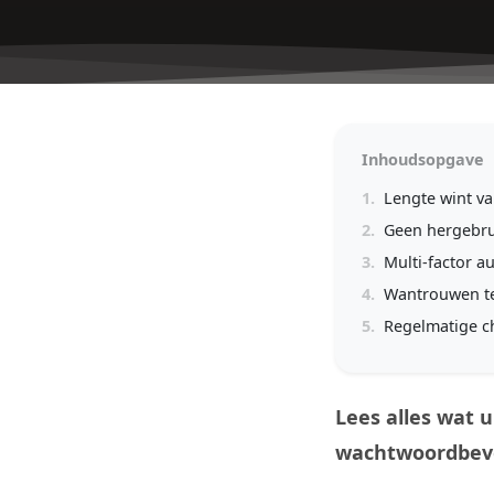
Inhoudsopgave
1.
Lengte wint va
2.
Geen hergebru
3.
Multi-factor a
4.
Wantrouwen te
5.
Regelmatige ch
Lees alles wat 
wachtwoordbeve