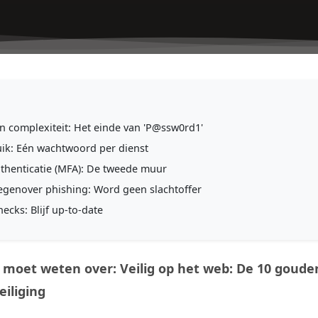
n complexiteit: Het einde van 'P@ssw0rd1'
ik: Eén wachtwoord per dienst
uthenticatie (MFA): De tweede muur
genover phishing: Word geen slachtoffer
ecks: Blijf up-to-date
u moet weten over: Veilig op het web: De 10 goude
iliging