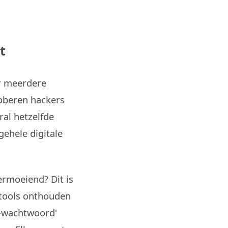
t
r meerdere
roberen hackers
al hetzelfde
ehele digitale
ermoeiend? Dit is
tools onthouden
r-wachtwoord'