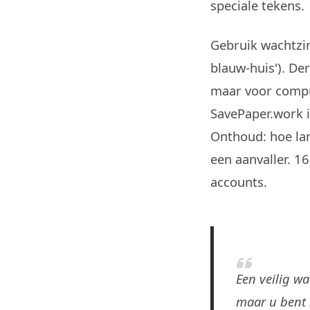
speciale tekens.
Gebruik wachtzin
blauw-huis'). De
maar voor compu
SavePaper.work 
Onthoud: hoe la
een aanvaller. 1
accounts.
Een veilig wa
maar u bent b