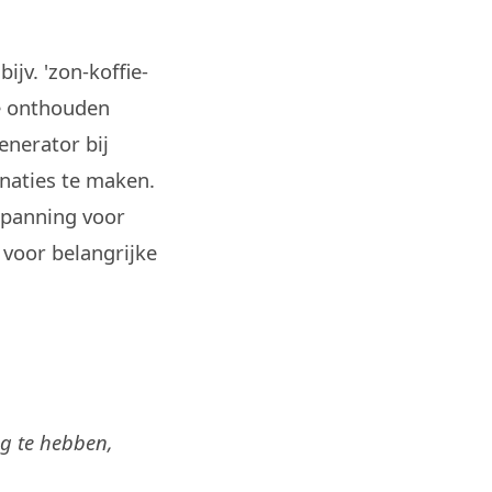
jv. 'zon-koffie-
te onthouden
nerator bij
naties te maken.
spanning voor
 voor belangrijke
ig te hebben,