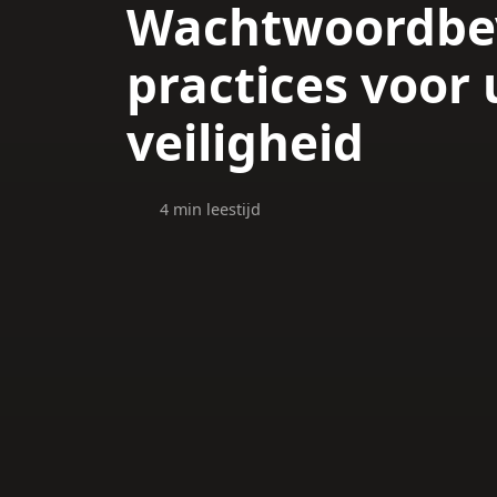
Wachtwoordbeve
practices voor 
veiligheid
4 min leestijd