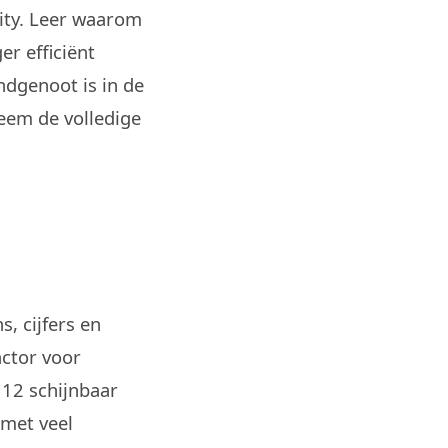
ity. Leer waarom
r efficiënt
ndgenoot is in de
neem de volledige
, cijfers en
actor voor
 12 schijnbaar
 met veel