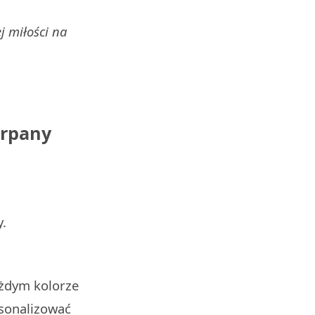
j miłości na
erpany
y.
ażdym kolorze
rsonalizować