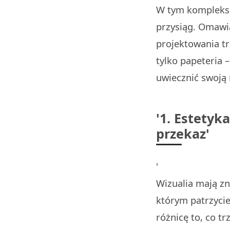
W tym komplekso
przysiąg. Omawi
projektowania tr
tylko papeteria 
uwiecznić swoją m
'1. Estetyk
przekaz'
'
Wizualia mają z
którym patrzycie
różnicę to, co t