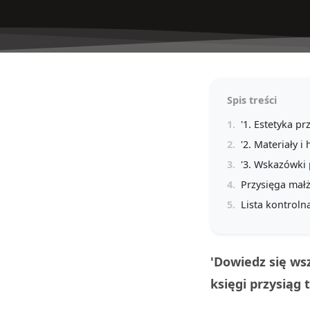
Spis treści
1.
'1. Estetyka pr
2.
'2. Materiały 
3.
'3. Wskazówki 
4.
Przysięga mał
5.
Lista kontroln
'Dowiedz się ws
księgi przysiąg 