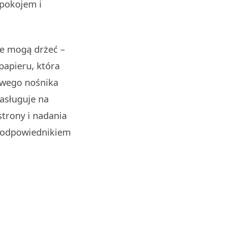
spokojem i
ie mogą drżeć –
 papieru, która
owego nośnika
zasługuje na
trony i nadania
m odpowiednikiem