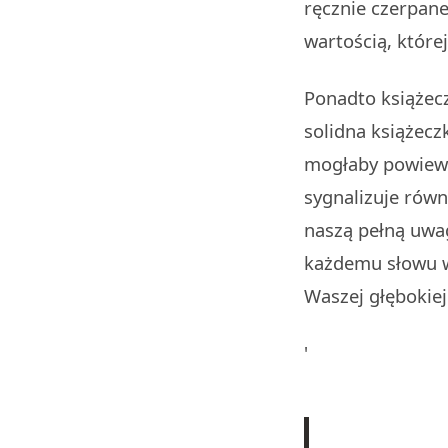
ręcznie czerpane
wartością, której
Ponadto książec
solidna książeczk
mogłaby powiewa
sygnalizuje równ
naszą pełną uwag
każdemu słowu w
Waszej głębokiej
'