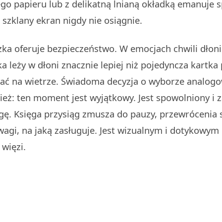
go papieru lub z delikatną lnianą okładką emanuje 
 szklany ekran nigdy nie osiągnie.
zka oferuje bezpieczeństwo. W emocjach chwili dłon
a leży w dłoni znacznie lepiej niż pojedyncza kartka
ć na wietrze. Świadoma decyzja o wyborze analog
ież: ten moment jest wyjątkowy. Jest spowolniony i 
ę. Księga przysiąg zmusza do pauzy, przewrócenia s
agi, na jaką zasługuje. Jest wizualnym i dotykowy
 więzi.