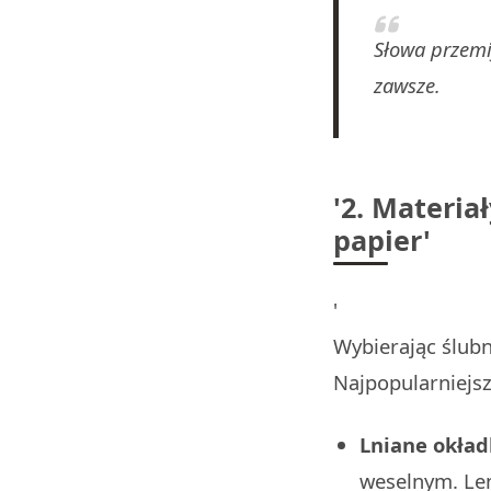
Słowa przemi
zawsze.
'2. Materia
papier'
'
Wybierając ślubn
Najpopularniejsz
Lniane okład
weselnym. Len