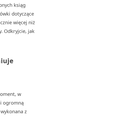
bnych ksiąg
ówki dotyczące
cznie więcej niż
. Odkryjcie, jak
niuje
moment, w
obi ogromną
g wykonana z