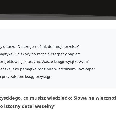
zy ołtarzu: Dlaczego nośnik definiuje przekaz'
i haptyka: Od skóry po ręcznie czerpany papier'
projektowe: Jak uczynić Wasze księgi wyjątkowymi'
żeńska jako pamiątka rodzinna w archiwum SavePaper
a przy zakupie ksiąg przysiąg
zystkiego, co musisz wiedzieć o: Słowa na wieczno
to istotny detal weselny'