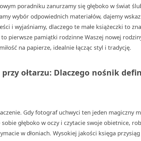
wym poradniku zanurzamy się głęboko w świat ślu
amy wybór odpowiednich materiałów, dajemy wskaz
eści i wyjaśniamy, dlaczego te małe książeczki to zna
– to pierwsze pamiątki rodzinne Waszej nowej rodziny
iłość na papierze, idealnie łącząc styl i tradycję.
a przy ołtarzu: Dlaczego nośnik defi
naczenie. Gdy fotograf uchwyci ten jeden magiczny 
 sobie głęboko w oczy i czytacie swoje obietnice, r
rzymacie w dłoniach. Wysokiej jakości księga przysią