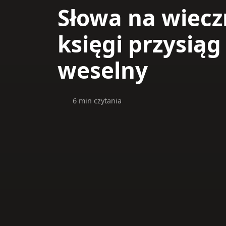
Słowa na wiecz
księgi przysiąg
weselny
6 min czytania