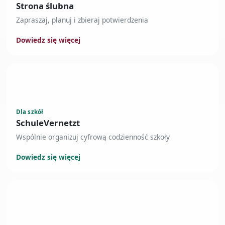
Strona ślubna
Zapraszaj, planuj i zbieraj potwierdzenia
Dowiedz się więcej
— Otwiera Strona ślubna w nowej karcie
Dla szkół
SchuleVernetzt
Wspólnie organizuj cyfrową codzienność szkoły
Dowiedz się więcej
— Otwiera SchuleVernetzt w nowej karcie