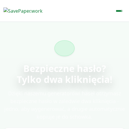
Bezpieczne hasło?
Tylko dwa kliknięcia!
Dzięki naszemu generatorowi haseł otrzymasz
bezpieczne hasło w zaledwie dwa kliknięcia -
jedno, aby wygenerować, a drugie automatycznie
kopiuje je do schowka.