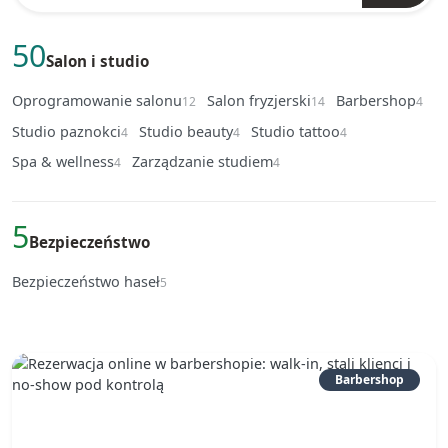
50
Salon i studio
Oprogramowanie salonu
Salon fryzjerski
Barbershop
12
14
4
Studio paznokci
Studio beauty
Studio tattoo
4
4
4
Spa & wellness
Zarządzanie studiem
4
4
5
Bezpieczeństwo
Bezpieczeństwo haseł
5
Barbershop