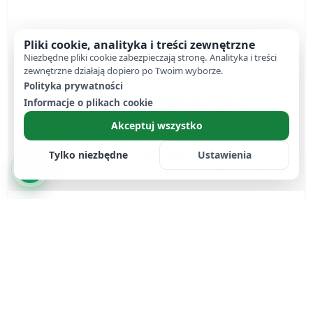
Pliki cookie, analityka i treści zewnętrzne
Niezbędne pliki cookie zabezpieczają stronę. Analityka i treści
zewnętrzne działają dopiero po Twoim wyborze.
Polityka prywatności
Przygotuj konsultację tattoo
Informacje o plikach cookie
cyfrowo: motyw, styl, artysta i
Akceptuj wszystko
termin
Tylko niezbędne
Ustawienia
Motyw, rozmiar, miejsce na ciele i zdjęcia referencyjne zbierz
przed spotkaniem. Wtedy konsultacja rozstrzyga projekt...
Czytaj więcej
Studio tattoo