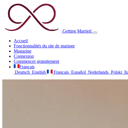
Getting
Married
Accueil
Fonctionnalités du site de mariage
Magazine
Connexion
Commencer gratuitement
Français
Deutsch
English
Français
Español
Nederlands
Polski
It