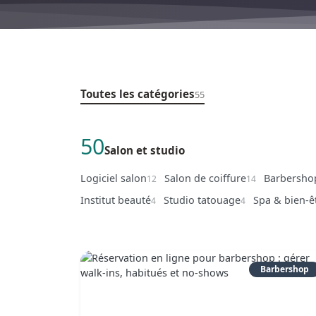
Toutes les catégories
55
50
Salon et studio
Logiciel salon
Salon de coiffure
Barbersho
12
14
Institut beauté
Studio tatouage
Spa & bien-ê
4
4
Barbershop