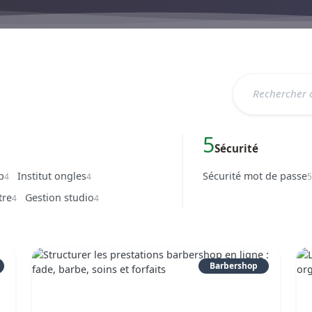
5
Sécurité
p
Institut ongles
Sécurité mot de passe
4
4
tre
Gestion studio
4
4
Barbershop