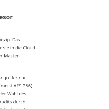
resor
nzip. Das
 sie in die Cloud
er Master-
Angreifer nur
(meist AES-256)
 der Wahl des
Audits durch