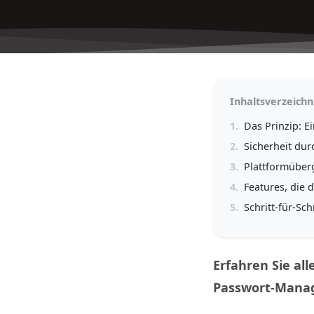
Inhaltsverzeichn
1.
Das Prinzip: Ei
2.
Sicherheit dur
3.
Plattformüber
4.
Features, die 
5.
Schritt-für-Sch
Erfahren Sie all
Passwort-Mana