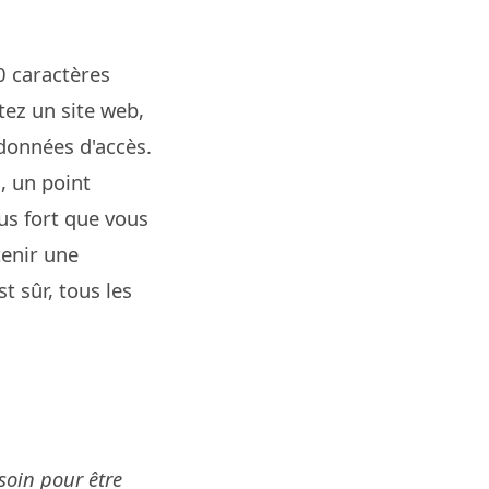
0 caractères
tez un site web,
données d'accès.
, un point
us fort que vous
tenir une
 sûr, tous les
soin pour être