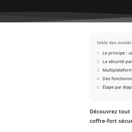
Table des matiè
1.
Le principe : 
2.
La sécurité pa
3.
Multiplateform
4.
Des fonctionnal
5.
Étape par étap
Découvrez tout 
coffre-fort sécu