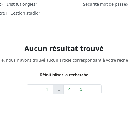
p
Institut ongles
Sécurité mot de passe
4
4
tre
Gestion studio
4
4
Aucun résultat trouvé
lé, nous n'avons trouvé aucun article correspondant à votre reche
Réinitialiser la recherche
1
...
4
5