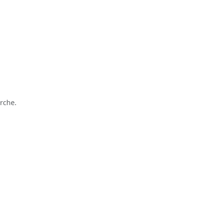
5
rche.