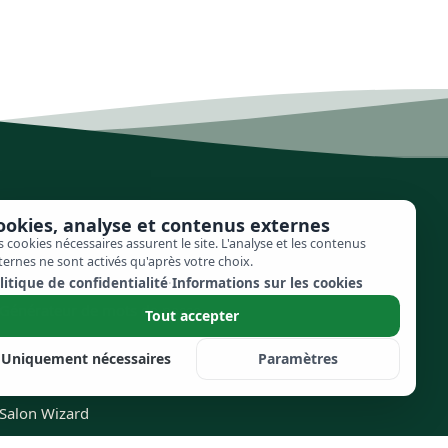
ookies, analyse et contenus externes
Outils gratuits
s cookies nécessaires assurent le site. L'analyse et les contenus
ternes ne sont activés qu'après votre choix.
litique de confidentialité
·
Informations sur les cookies
Générateur de mots de passe
Tout accepter
Uniquement nécessaires
Paramètres
Gestion des plannings
Salon Wizard