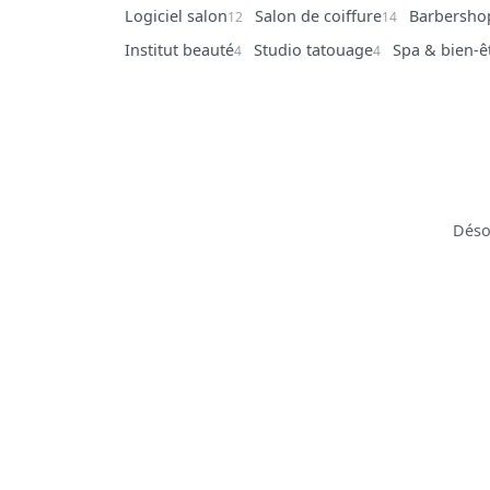
Logiciel salon
Salon de coiffure
Barbersho
12
14
Institut beauté
Studio tatouage
Spa & bien-ê
4
4
Déso