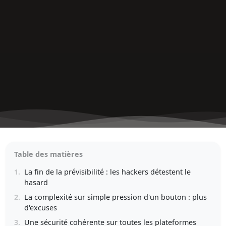
Table des matières
1.
La fin de la prévisibilité : les hackers détestent le
hasard
2.
La complexité sur simple pression d'un bouton : plus
d'excuses
3.
Une sécurité cohérente sur toutes les plateformes