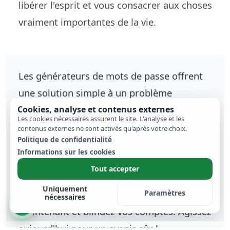
libérer l'esprit et vous consacrer aux choses
vraiment importantes de la vie.
Les générateurs de mots de passe offrent
une solution simple à un problème
complexe. Ne confiez pas votre sécurité au
Cookies, analyse et contenus externes
Les cookies nécessaires assurent le site. L'analyse et les
hasard ou à la faible mémoire humaine.
contenus externes ne sont activés qu'après votre choix.
Politique de confidentialité
Chez SavePaper.work, nous vous aidons à
Informations sur les cookies
faire des pas plus sûrs dans le monde
Tout accepter
numérique grâce aux outils que nous
Uniquement
Paramètres
proposons. Créez un mot de passe dès
nécessaires
maintenant et blindez vos comptes. Agissez
aujourd'hui pour un avenir sûr !